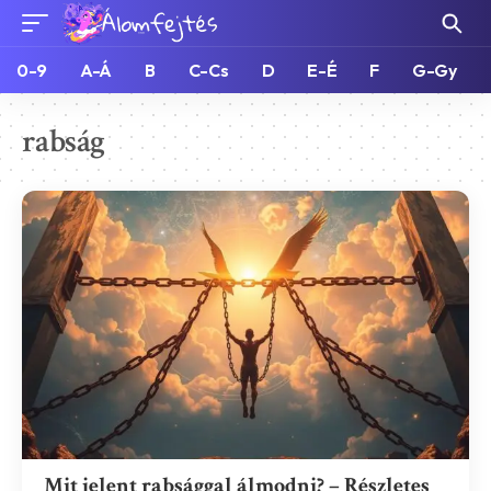
0-9
A-Á
B
C-Cs
D
E-É
F
G-Gy
rabság
Mit jelent rabsággal álmodni? – Részletes