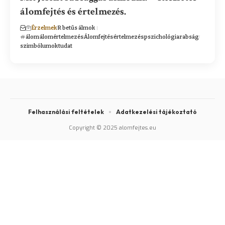
álomfejtés és értelmezés.
Érzelmek
R betűs álmok
álom
álomértelmezés
Álomfejtés
értelmezés
pszichológia
rabság
szimbólumok
tudat
Felhasználási feltételek
Adatkezelési tájékoztató
Copyright © 2025 alomfejtes.eu