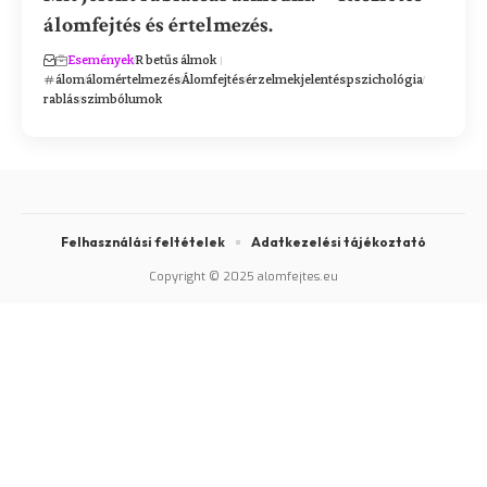
álomfejtés és értelmezés.
Események
R betűs álmok
álom
álomértelmezés
Álomfejtés
érzelmek
jelentés
pszichológia
rablás
szimbólumok
Felhasználási feltételek
Adatkezelési tájékoztató
Copyright © 2025 alomfejtes.eu