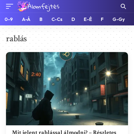
0-9
A-Á
B
C-Cs
D
E-É
F
G-Gy
rablás
Mit jelent rablással álmodni? – Részletes