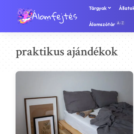
Tárgyak
Állato
A-Z
Álomszótár
praktikus ajándékok