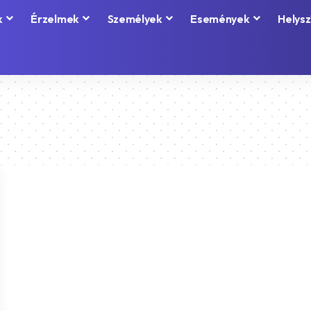
k
Érzelmek
Személyek
Események
Helysz