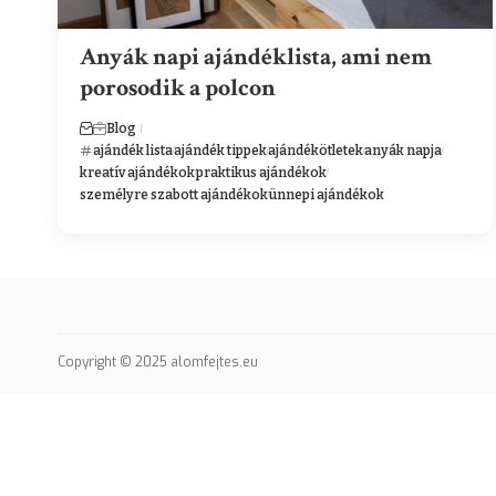
Anyák napi ajándéklista, ami nem
porosodik a polcon
Blog
ajándék lista
ajándék tippek
ajándékötletek
anyák napja
kreatív ajándékok
praktikus ajándékok
személyre szabott ajándékok
ünnepi ajándékok
Copyright © 2025 alomfejtes.eu