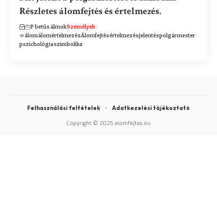
Részletes álomfejtés és értelmezés.
P betűs álmok
Személyek
álom
álomértelmezés
Álomfejtés
értelmezés
jelentés
polgármester
pszichológia
szimbolika
Felhasználási feltételek
Adatkezelési tájékoztató
Copyright © 2025 alomfejtes.eu