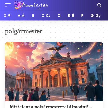
0-9
A-Á
B
C-Cs
D
E-É
F
G-Gy
polgármester
Mit jelent a polgármesterrel álmodni? –