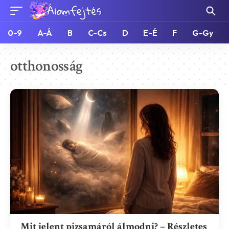
0-9
A-Á
B
C-Cs
D
E-É
F
G-Gy
otthonosság
Mit jelent pizsamáról álmodni? – Részletes