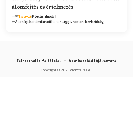
álomfejtés és értelmezés
Tárgyak
P betűs álmok
Álomfejtés
intimitás
otthonosság
pizsama
sebezhetőség
Felhasználási feltételek
Adatkezelési tájékoztató
Copyright © 2025 alomfejtes.eu