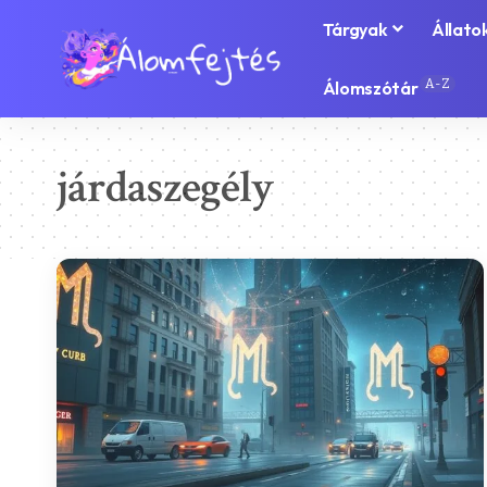
Tárgyak
Állato
A-Z
Álomszótár
járdaszegély