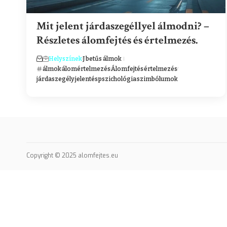
Mit jelent járdaszegéllyel álmodni? –
Részletes álomfejtés és értelmezés.
Helyszínek
J betűs álmok
álmok
álomértelmezés
Álomfejtés
értelmezés
járdaszegély
jelentés
pszichológia
szimbólumok
Copyright © 2025 alomfejtes.eu