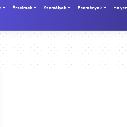
k
Érzelmek
Személyek
Események
Helysz