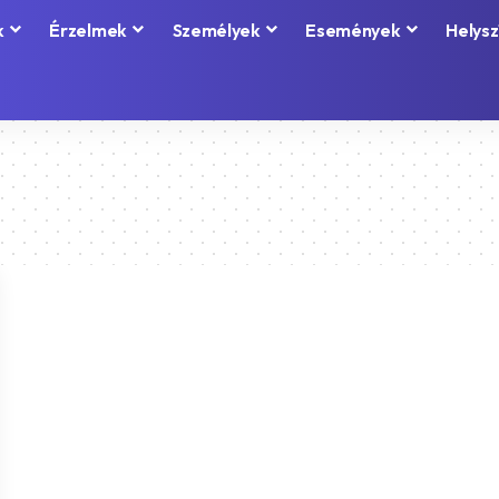
k
Érzelmek
Személyek
Események
Helysz