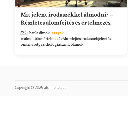
Mit jelent irodaszékkel álmodni? –
Részletes álomfejtés és értelmezés.
I betűs álmok
Tárgyak
álmok
álomértelmezés
Álomfejtés
irodaszék
jelentés
önismeret
pszichológia
szimbólumok
Copyright © 2025 alomfejtes.eu