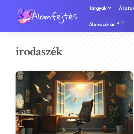
Tárgyak
Állato
A-Z
Álomszótár
irodaszék