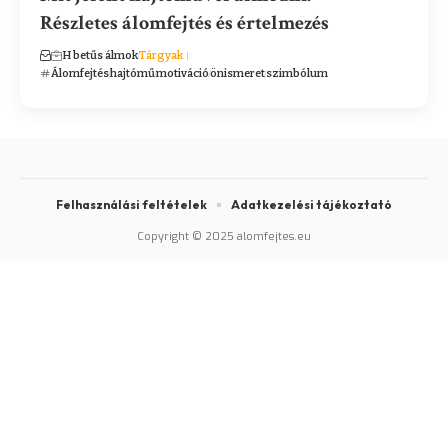
Részletes álomfejtés és értelmezés
H betűs álmok
Tárgyak
Álomfejtés
hajtómű
motiváció
önismeret
szimbólum
Felhasználási feltételek
Adatkezelési tájékoztató
Copyright © 2025 alomfejtes.eu