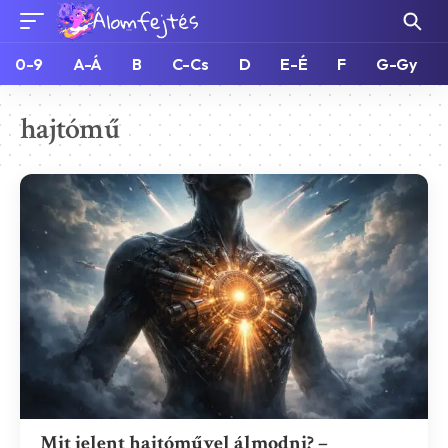
0-9
A-Á
B
C-Cs
D
E-É
F
G-Gy
hajtómű
Mit jelent hajtóművel álmodni? –