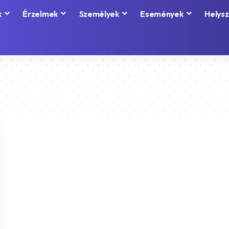
k
Érzelmek
Személyek
Események
Helysz