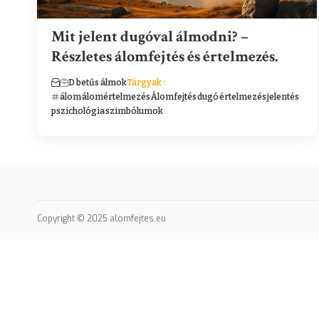
Mit jelent dugóval álmodni? –
Részletes álomfejtés és értelmezés.
D betűs álmok
Tárgyak
álom
álomértelmezés
Álomfejtés
dugó
értelmezés
jelentés
pszichológia
szimbólumok
Copyright © 2025 alomfejtes.eu