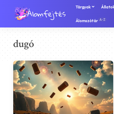
Tárgyak
Állato
A-Z
Álomszótár
dugó