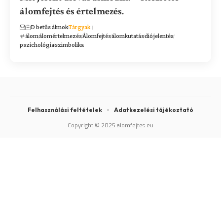
álomfejtés és értelmezés.
D betűs álmok
Tárgyak
álom
álomértelmezés
Álomfejtés
álomkutatás
dió
jelentés
pszichológia
szimbolika
Felhasználási feltételek
Adatkezelési tájékoztató
Copyright © 2025 alomfejtes.eu