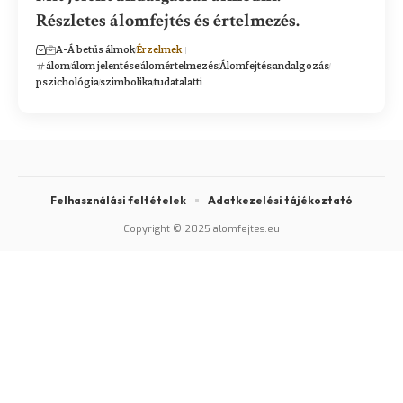
Részletes álomfejtés és értelmezés.
A-Á betűs álmok
Érzelmek
álom
álom jelentése
álomértelmezés
Álomfejtés
andalgozás
pszichológia
szimbolika
tudatalatti
Felhasználási feltételek
Adatkezelési tájékoztató
Copyright © 2025 alomfejtes.eu