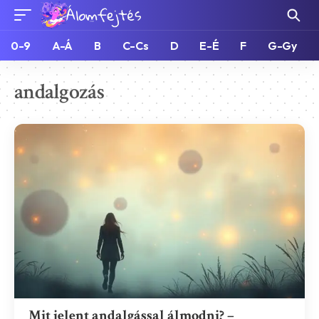
0-9
A-Á
B
C-Cs
D
E-É
F
G-Gy
andalgozás
Mit jelent andalgással álmodni? –