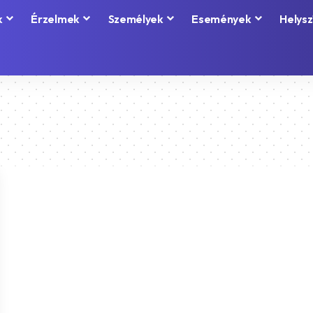
k
Érzelmek
Személyek
Események
Helysz