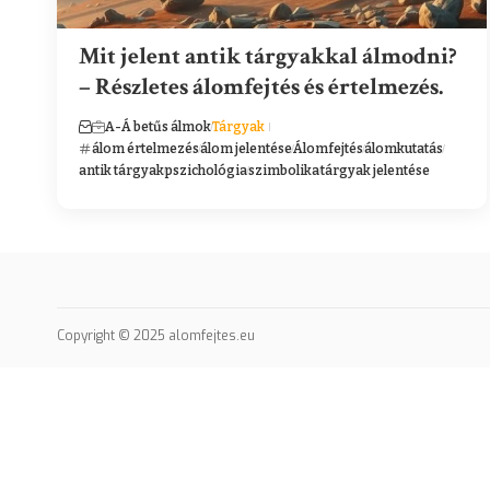
Mit jelent antik tárgyakkal álmodni?
– Részletes álomfejtés és értelmezés.
A-Á betűs álmok
Tárgyak
álom értelmezés
álom jelentése
Álomfejtés
álomkutatás
antik tárgyak
pszichológia
szimbolika
tárgyak jelentése
Copyright © 2025 alomfejtes.eu