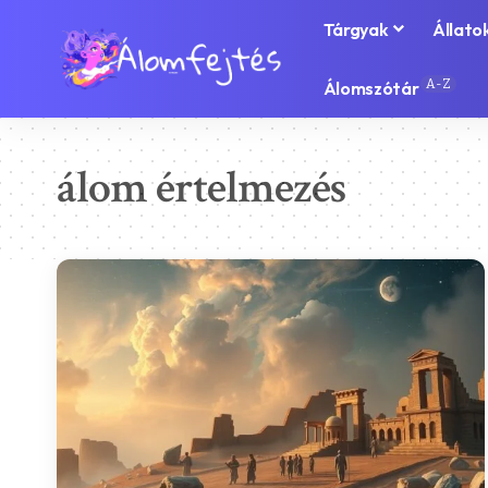
Tárgyak
Állato
A-Z
Álomszótár
álom értelmezés